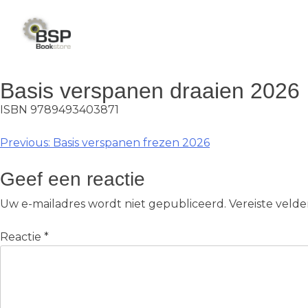
Skip
to
content
Basis verspanen draaien 2026
ISBN 9789493403871
Berichtnavigatie
Previous:
Basis verspanen frezen 2026
Geef een reactie
Uw e-mailadres wordt niet gepubliceerd.
Vereiste veld
Reactie
*