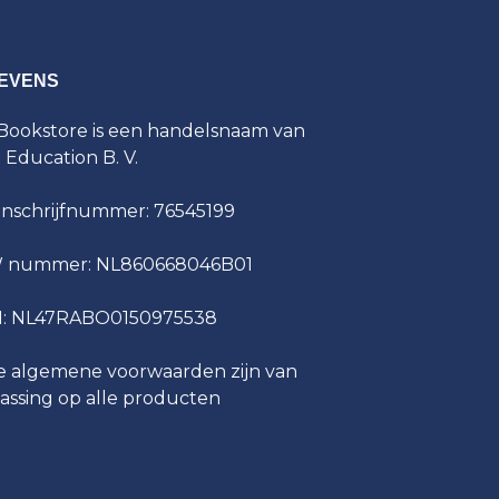
EVENS
ookstore is een handelsnaam van
t Education B. V.
inschrijfnummer: 76545199
 nummer: NL860668046B01
N: NL47RABO0150975538
 algemene voorwaarden zijn van
assing op alle producten