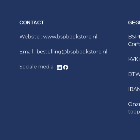
CONTACT
GEG
Website :
www.bspbookstore.nl
BSPB
Craf
Email : bestelling@bspbookstore.nl
KVK 
Sociale media :
BTW
IBA
Onze
toep