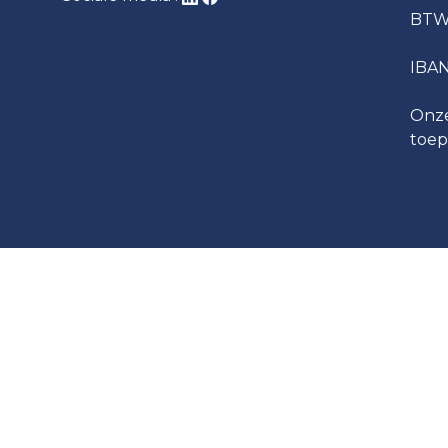
BTW
IBA
Onze
toep