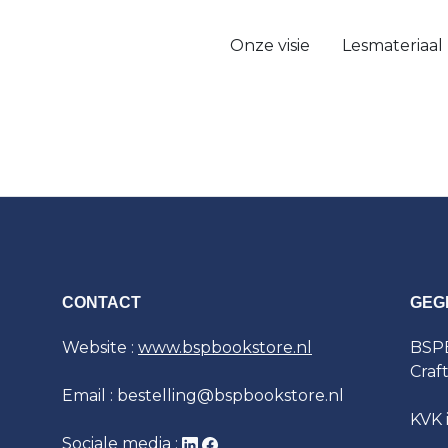
Onze visie
Lesmateriaal
CONTACT
GEG
Website :
www.bspbookstore.nl
BSPB
Craf
Email : bestelling@bspbookstore.nl
KVK 
Sociale media :