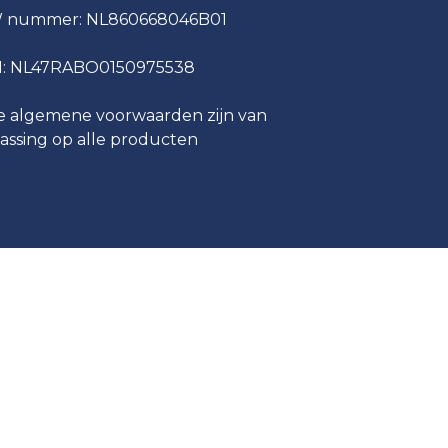
 nummer: NL860668046B01
N: NL47RABO0150975538
 algemene voorwaarden zijn van
assing op alle producten