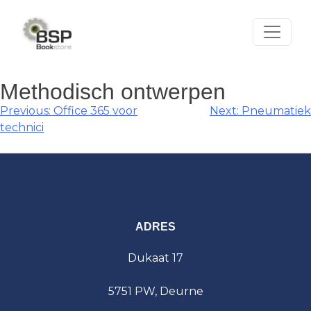
Skip
to
content
Methodisch ontwerpen
Berichtnavigatie
Previous:
Office 365 voor
Next:
Pneumatiek
technici
ADRES
Dukaat 17
5751 PW, Deurne