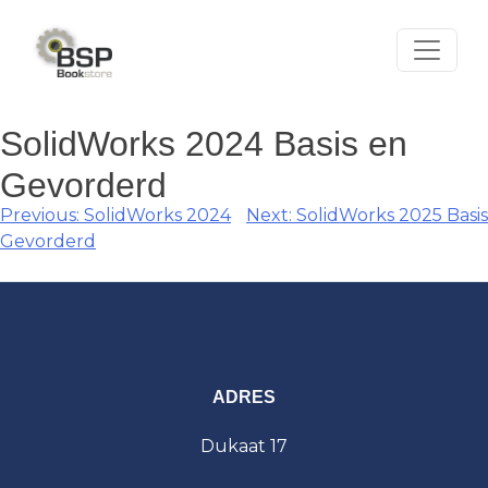
Skip
to
content
SolidWorks 2024 Basis en
Gevorderd
Berichtnavigatie
Previous:
SolidWorks 2024
Next:
SolidWorks 2025 Basis
Gevorderd
ADRES
Dukaat 17