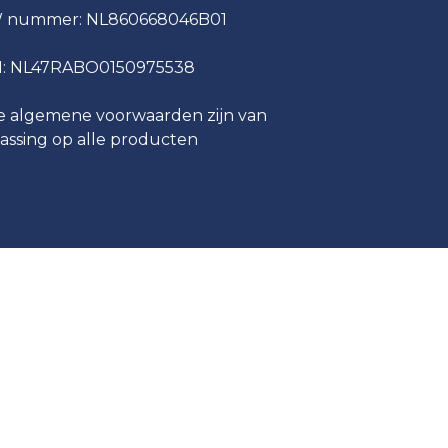
 nummer: NL860668046B01
N: NL47RABO0150975538
 algemene voorwaarden zijn van
assing op alle producten