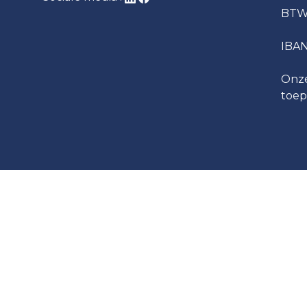
BTW
IBA
Onze
toep