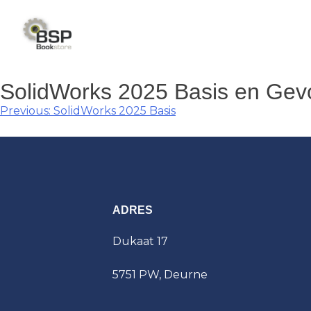
Skip
to
content
SolidWorks 2025 Basis en Gev
Berichtnavigatie
Previous:
SolidWorks 2025 Basis
ADRES
Dukaat 17
5751 PW, Deurne