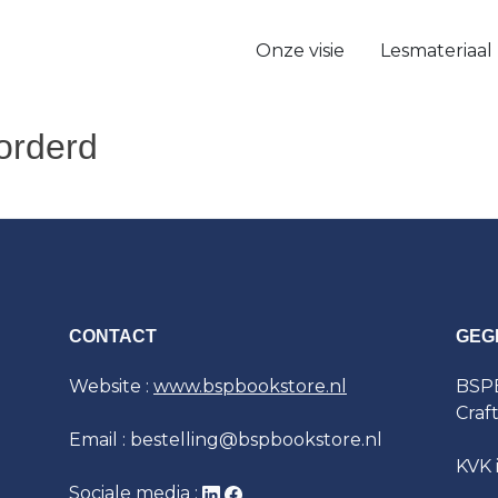
Onze visie
Lesmateriaal
orderd
CONTACT
GEG
Website :
www.bspbookstore.nl
BSPB
Craf
Email : bestelling@bspbookstore.nl
KVK 
Sociale media :