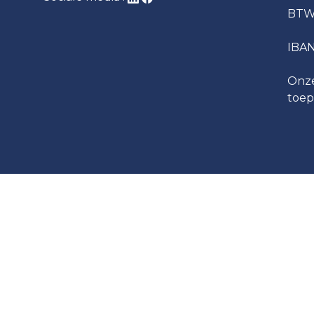
BTW
IBA
Onze
toep