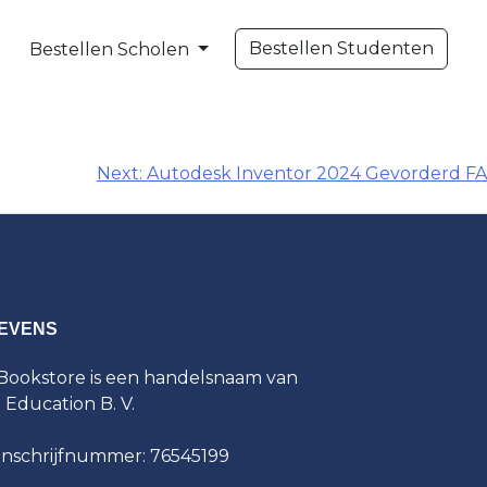
Bestellen Studenten
Bestellen Scholen
Next:
Autodesk Inventor 2024 Gevorderd FA
EVENS
ookstore is een handelsnaam van
t Education B. V.
inschrijfnummer: 76545199