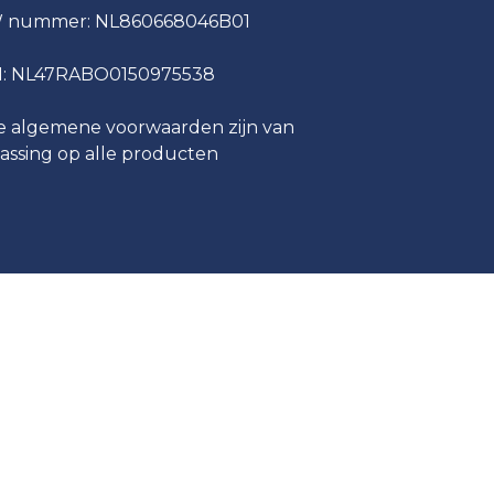
 nummer: NL860668046B01
N: NL47RABO0150975538
 algemene voorwaarden zijn van
assing op alle producten