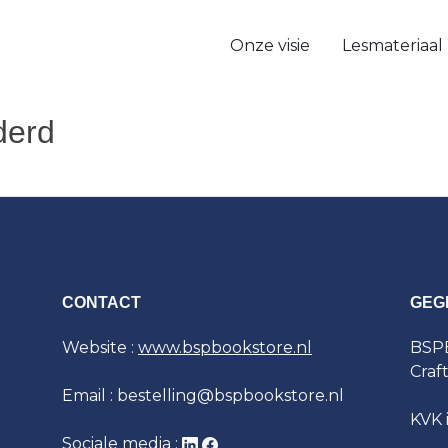
Onze visie
Lesmateriaal
derd
CONTACT
GEG
Website :
www.bspbookstore.nl
BSPB
Craf
Email : bestelling@bspbookstore.nl
KVK 
Sociale media :