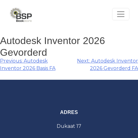
Skip
to
content
Autodesk Inventor 2026
Gevorderd
Berichtnavigatie
Previous:
Autodesk
Next:
Autodesk Inventor
Inventor 2026 Basis FA
2026 Gevorderd FA
ADRES
Dukaat 17